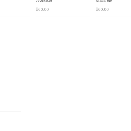
沙漠绿洲
草莓奶盖
฿
60.00
฿
60.00