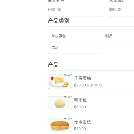
菠萝奶盖
水果绿妍
฿
60.00
฿
60.00
产品类别
单块蛋糕
甜品
饮品
产品
千层蛋糕
฿
70.00
–
฿
110.00
糯米糍
฿
60.00
无水蛋糕
฿
80.00