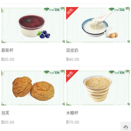
特色
慕斯杯
双皮奶
฿
20.00
฿
40.00
特色
泡芙
木糠杯
฿
20.00
฿
70.00