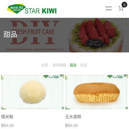
0
甜品
全部
单块蛋糕
甜品
饮品
糯米糍
无水蛋糕
฿
60.00
฿
80.00