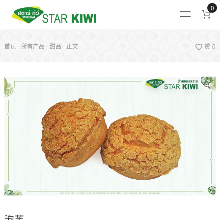
0
首页
-
所有产品
-
甜品
-
正文
赞
0
🔍
泡芙