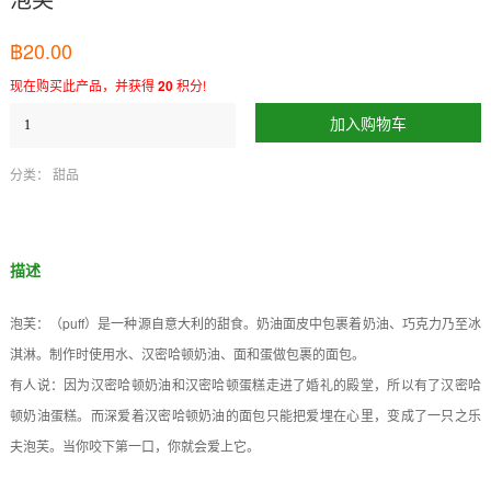
฿
20.00
现在购买此产品，并获得
20
积分!
加入购物车
分类：
甜品
描述
泡芙：（puff）是一种源自意大利的甜食。奶油面皮中包裹着奶油、巧克力乃至冰
淇淋。制作时使用水、汉密哈顿奶油、面和蛋做包裹的面包。
有人说：因为汉密哈顿奶油和汉密哈顿蛋糕走进了婚礼的殿堂，所以有了汉密哈
顿奶油蛋糕。而深爱着汉密哈顿奶油的面包只能把爱埋在心里，变成了一只之乐
夫泡芙。当你咬下第一口，你就会爱上它。