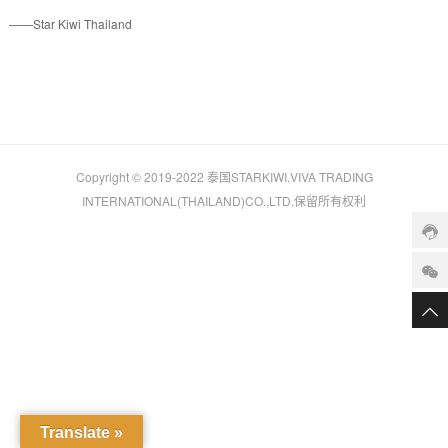
——Star Kiwi Thailand
Copyright © 2019-2022
泰国STARKIWI.
VIVA TRADING
INTERNATIONAL(THAILAND)CO.,LTD.保留所有权利
Translate »