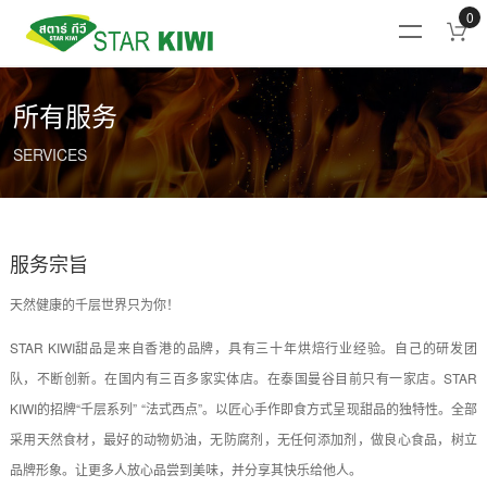
0
所有服务
SERVICES
服务宗旨
天然健康的千层世界只为你！
STAR KIWI甜品是来自香港的品牌，具有三十年烘焙行业经验。自己的研发团
队，不断创新。在国内有三百多家实体店。在泰国曼谷目前只有一家店。STAR
KIWI的招牌“千层系列” “法式西点”。以匠心手作即食方式呈现甜品的独特性。全部
采用天然食材，最好的动物奶油，无防腐剂，无任何添加剂，做良心食品，树立
品牌形象。让更多人放心品尝到美味，并分享其快乐给他人。